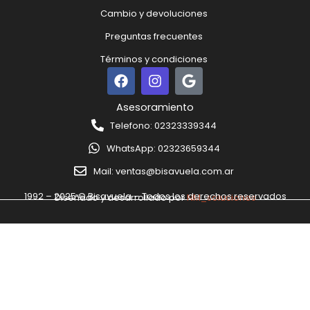
Cambio y devoluciones
Preguntas frecuentes
Términos y condiciones
F
I
G
a
n
o
c
s
o
Asesoramiento
e
t
g
Telefono: 02323339344
b
a
l
o
g
e
WhatsApp: 02323659344
o
r
k
a
Mail: ventas@bisavuela.com.ar
m
1992 – 2025 © Bisavuela – Todos los derechos reservados
Diseñado y desarrollado por
NM_soluciones