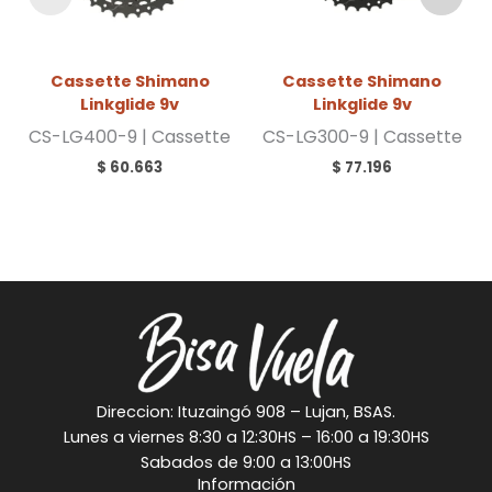
Cassette Shimano
Cassette Shimano
Linkglide 9v
Linkglide 9v
CS-LG400-9 | Cassette
CS-LG300-9 | Cassette
$
60.663
$
77.196
Direccion: Ituzaingó 908 – Lujan, BSAS.
Lunes a viernes 8:30 a 12:30HS – 16:00 a 19:30HS
Sabados de 9:00 a 13:00HS
Información