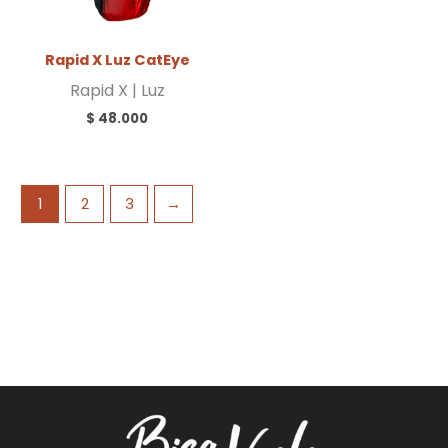
Rapid X Luz CatEye
Rapid X | Luz
$
48.000
1
2
3
→