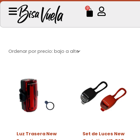
Ir
Cart
0
al
contenido
Luz Trasera New
Set de Luces New