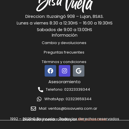
Direccion: Ituzaingó 908 – Lujan, BSAS.
Lunes a viernes 8:30 a 12:30HS – 16:00 a 19:30HS
Sabados de 9:00 a 13:00HS
Información
Cambio y devoluciones
Preguntas frecuentes
Términos y condiciones
F
I
G
a
n
o
c
s
o
Asesoramiento
e
t
g
Telefono: 02323339344
b
a
l
o
g
e
WhatsApp: 02323659344
o
r
k
a
Mail: ventas@bisavuela.com.ar
m
1992 – 2025 © Bisavuela – Todos los derechos reservados
Diseñado y desarrollado por
NM_soluciones