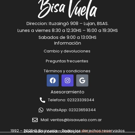
Direccion: Ituzaingó 908 – Lujan, BSAS.
Lunes a viernes 8:30 a 12:30HS – 16:00 a 19:30HS
Sabados de 9:00 a 13:00HS
Información
Cambio y devoluciones
Preguntas frecuentes
Términos y condiciones
F
I
G
a
n
o
c
s
o
Asesoramiento
e
t
g
Telefono: 02323339344
b
a
l
o
g
e
WhatsApp: 02323659344
o
r
k
a
Mail: ventas@bisavuela.com.ar
m
1992 – 2025 © Bisavuela – Todos los derechos reservados
Diseñado y desarrollado por
NM_soluciones