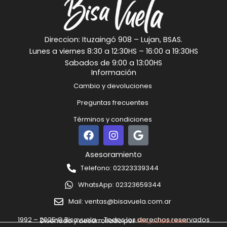
Direccion: Ituzaingó 908 – Lujan, BSAS.
Lunes a viernes 8:30 a 12:30HS – 16:00 a 19:30HS
Sabados de 9:00 a 13:00HS
Información
Cambio y devoluciones
Preguntas frecuentes
Términos y condiciones
F
I
G
a
n
o
c
s
o
Asesoramiento
e
t
g
Telefono: 02323339344
b
a
l
o
g
e
WhatsApp: 02323659344
o
r
k
a
Mail: ventas@bisavuela.com.ar
m
1992 – 2025 © Bisavuela – Todos los derechos reservados
Diseñado y desarrollado por
NM_soluciones