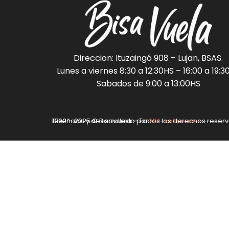
Direccion: Ituzaingó 908 – Lujan, BSAS.
Lunes a viernes 8:30 a 12:30HS – 16:00 a 19:3
Sabados de 9:00 a 13:00HS
Diseñado y desarrollado por
1992 – 2025 © Bisavuela – Todos los derechos reser
NM_soluciones