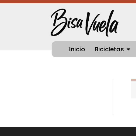
Ir
al
contenido
OPEN
Inicio
Bicicletas