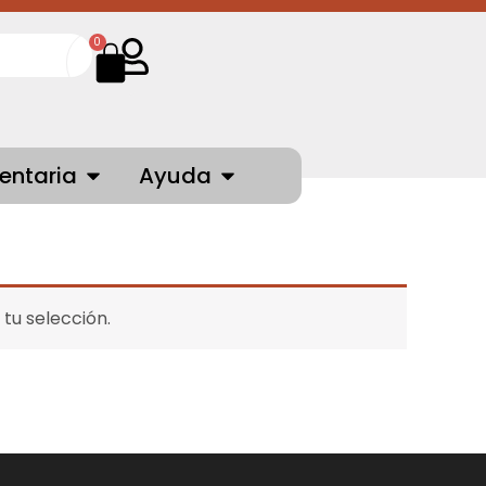
Cart
0
NTES
OPEN INDUMENTARIA
OPEN AYUDA
entaria
Ayuda
tu selección.