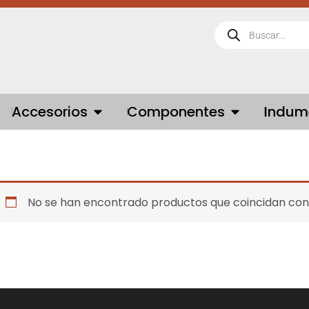
Búsqueda
de
productos
 BICICLETAS
OPEN ACCESORIOS
OPEN COMPONE
Accesorios
Componentes
Indum
No se han encontrado productos que coincidan con 