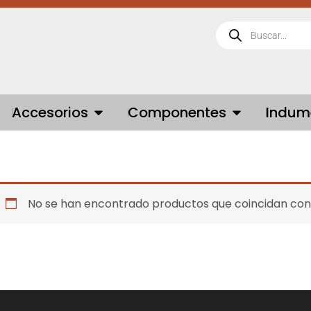
Búsqueda
de
productos
 BICICLETAS
OPEN ACCESORIOS
OPEN COMPONE
Accesorios
Componentes
Indum
No se han encontrado productos que coincidan con 