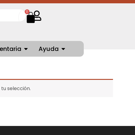
Cart
0
NTES
OPEN INDUMENTARIA
OPEN AYUDA
entaria
Ayuda
tu selección.