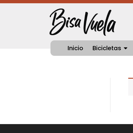
Ir
al
contenido
OPEN
Inicio
Bicicletas