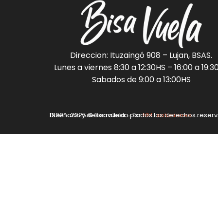
Direccion: Ituzaingó 908 – Lujan, BSAS.
Lunes a viernes 8:30 a 12:30HS – 16:00 a 19:3
Sabados de 9:00 a 13:00HS
Diseñado y desarrollado por
1992 – 2025 © Bisavuela – Todos los derechos reser
NM_soluciones