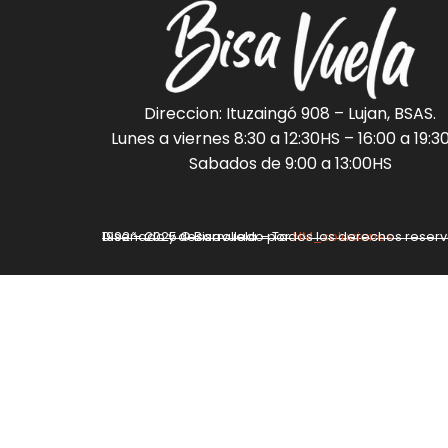
Direccion: Ituzaingó 908 – Lujan, BSAS.
Lunes a viernes 8:30 a 12:30HS – 16:00 a 19:3
Sabados de 9:00 a 13:00HS
Diseñado y desarrollado por
1992 – 2025 © Bisavuela – Todos los derechos reser
NM_soluciones