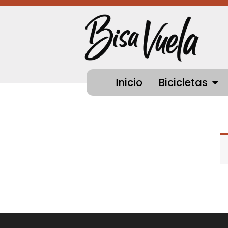
Ir
al
contenido
OPEN
Inicio
Bicicletas