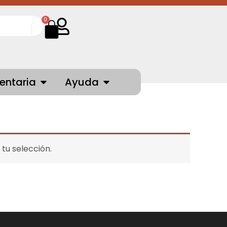
Cart
0
NTES
OPEN INDUMENTARIA
OPEN AYUDA
entaria
Ayuda
tu selección.