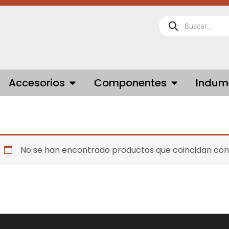
Búsqueda
de
productos
 BICICLETAS
OPEN ACCESORIOS
OPEN COMPONE
Accesorios
Componentes
Indum
No se han encontrado productos que coincidan con 