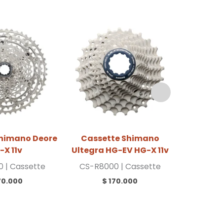
himano Deore
Cassette Shimano
Cassett
-X 11v
Ultegra HG-EV HG-X 11v
 | Cassette
CS-R8000
| Cassette
CS-HG
70.000
$
170.000