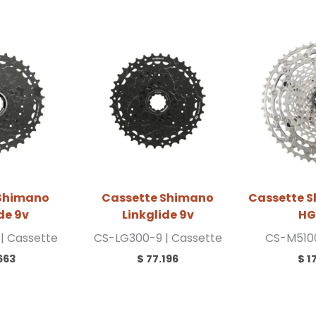
 Shimano
Cassette Shimano
Cassette S
de 9v
Linkglide 9v
HG
| Cassette
CS-LG300-9 | Cassette
CS-M5100
663
$
77.196
$
1