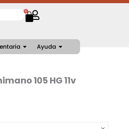
Cart
0
NTES
OPEN INDUMENTARIA
OPEN AYUDA
entaria
Ayuda
himano 105 HG 11v