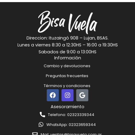
Direccion: Ituzaingó 908 – Lujan, BSAS.
Lunes a viernes 8:30 a 12:30HS – 16:00 a 19:30HS
Sabados de 9:00 a 13:00HS
Información
Cambio y devoluciones
Preguntas frecuentes
Términos y condiciones
F
I
G
a
n
o
c
s
o
Asesoramiento
e
t
g
Telefono: 02323339344
b
a
l
o
g
e
WhatsApp: 02323659344
o
r
k
a
Mail: ventas@bisavuela.com.ar