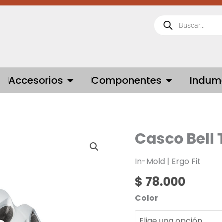
Búsqueda
de
productos
 BICICLETAS
OPEN ACCESORIOS
OPEN COMPONE
Accesorios
Componentes
Indum
Casco Bell 
Casco
Bell
Tracker
In-Mold | Ergo Fit
cantidad
$
78.000
Color