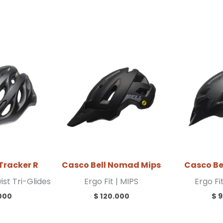
Tracker R
Casco Bell Nomad Mips
Casco Be
wist Tri-Glides
Ergo Fit | MIPS
Ergo Fi
000
$
120.000
$
9