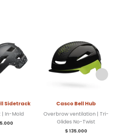
ll Sidetrack
Casco Bell Hub
Casco B
t | In-Mold
Overbrow ventilation | Tri-
Ergo Fit
Glides No-Twist
5.000
$
135.000