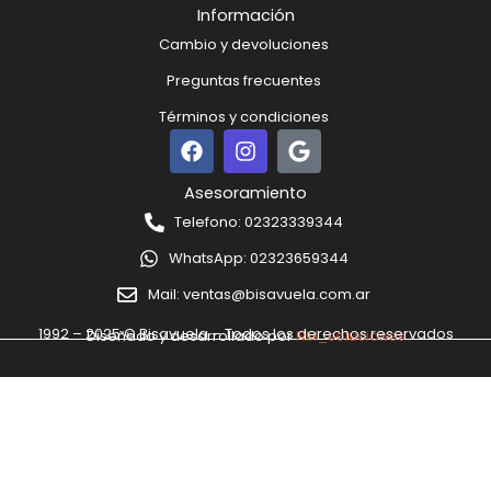
Información
Cambio y devoluciones
Preguntas frecuentes
Términos y condiciones
F
I
G
a
n
o
c
s
o
Asesoramiento
e
t
g
Telefono: 02323339344
b
a
l
o
g
e
WhatsApp: 02323659344
o
r
k
a
Mail: ventas@bisavuela.com.ar
m
1992 – 2025 © Bisavuela – Todos los derechos reservados
Diseñado y desarrollado por
NM_soluciones