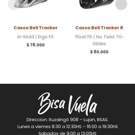
Casco Bell Tracker
Casco Bell Tracker R
In-Mold | Ergo Fit
Float Fit | No Twist Tri-
Glides
$
78.000
$
80.000
Direccion: Ituzaingó 908 – Lujan, BSAS.
Lunes a viernes 8:30 a 12:30HS – 16:00 a 19:30HS
Sabados de 9:00 a 13:00HS