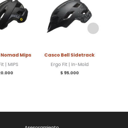
l Nomad Mips
Casco Bell Sidetrack
Cas
it | MIPS
Ergo Fit | In-Mold
Overbrow 
Gli
20.000
$
95.000
Asesoramiento