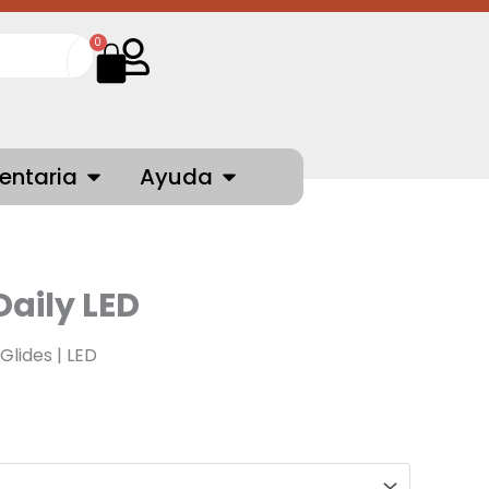
Cart
0
NTES
OPEN INDUMENTARIA
OPEN AYUDA
entaria
Ayuda
Daily LED
-Glides | LED