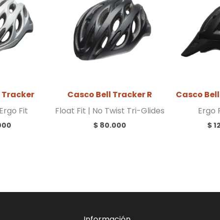
 Tracker
Casco Bell Tracker R
Casco Bel
Ergo Fit
Float Fit | No Twist Tri-Glides
Ergo F
000
$
80.000
$
1
Información