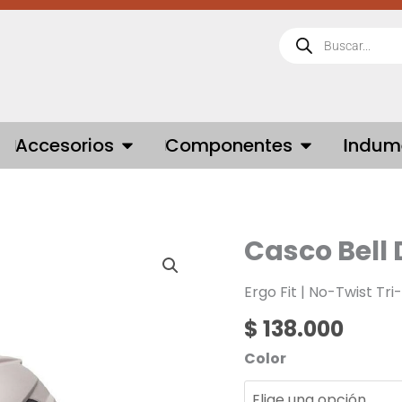
Búsqueda
de
productos
 BICICLETAS
OPEN ACCESORIOS
OPEN COMPONE
Accesorios
Componentes
Indum
Casco Bell 
Casco
Bell
Daily
Ergo Fit |
No-Twist
Tri
LED
$
138.000
cantidad
Color