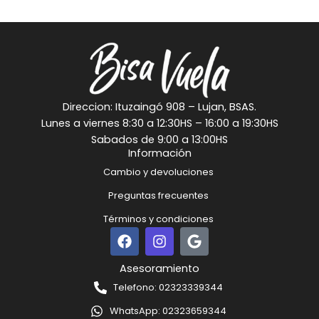
Direccion: Ituzaingó 908 – Lujan, BSAS.
Lunes a viernes 8:30 a 12:30HS – 16:00 a 19:30HS
Sabados de 9:00 a 13:00HS
Información
Cambio y devoluciones
Preguntas frecuentes
Términos y condiciones
F
I
G
a
n
o
c
s
o
Asesoramiento
e
t
g
Telefono: 02323339344
b
a
l
o
g
e
WhatsApp: 02323659344