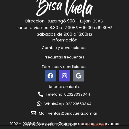
Direccion: Ituzaingó 908 – Lujan, BSAS.
Lunes a viernes 8:30 a 12:30HS – 16:00 a 19:30HS
Sabados de 9:00 a 13:00HS
Información
Cambio y devoluciones
Preguntas frecuentes
Términos y condiciones
F
I
G
a
n
o
c
s
o
Asesoramiento
e
t
g
Telefono: 02323339344
b
a
l
o
g
e
WhatsApp: 02323659344
o
r
k
a
Mail: ventas@bisavuela.com.ar
m
1992 – 2025 © Bisavuela – Todos los derechos reservados
Diseñado y desarrollado por
NM_soluciones