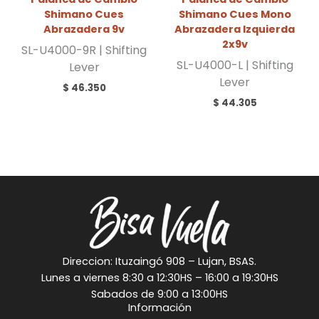
Shimano Cues
Shimano Cues Mono
Abrazadera 9v
Abrazadera Izquierda
2x9v
SL-U4000-9R | Shifting
SL-U4000-L | Shifting
Lever
Lever
$
46.350
$
44.305
Direccion: Ituzaingó 908 – Lujan, BSAS.
Lunes a viernes 8:30 a 12:30HS – 16:00 a 19:30HS
Sabados de 9:00 a 13:00HS
Información