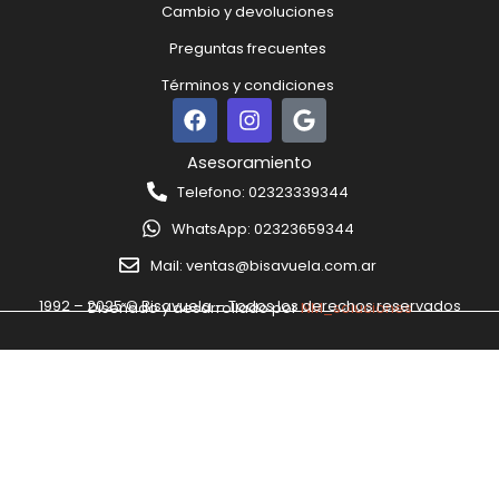
Cambio y devoluciones
Preguntas frecuentes
Términos y condiciones
F
I
G
a
n
o
c
s
o
Asesoramiento
e
t
g
Telefono: 02323339344
b
a
l
o
g
e
WhatsApp: 02323659344
o
r
k
a
Mail: ventas@bisavuela.com.ar
m
1992 – 2025 © Bisavuela – Todos los derechos reservados
Diseñado y desarrollado por
NM_soluciones