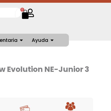
Cart
0
NTES
OPEN INDUMENTARIA
OPEN AYUDA
entaria
Ayuda
w Evolution NE-Junior 3