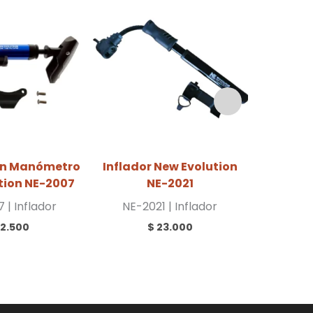
con Manómetro
Inflador New Evolution
Inflado
tion NE-2007
NE-2021
 | Inflador
NE-2021 | Inflador
NE-20
2.500
$
23.000