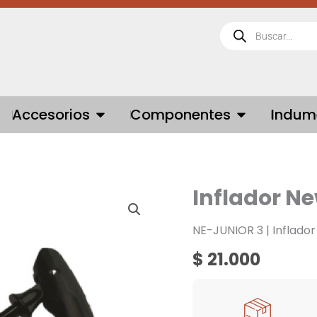
Búsqueda
de
productos
 BICICLETAS
OPEN ACCESORIOS
OPEN COMPONE
Accesorios
Componentes
Indum
Inflador Ne
Inflador
New
Evolution
NE-JUNIOR 3 | Inflador
NE-
$
21.000
Junior
3
cantidad