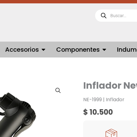
Búsqueda
de
productos
 BICICLETAS
OPEN ACCESORIOS
OPEN COMPONE
Accesorios
Componentes
Indum
Inflador Ne
Inflador
New
Evolution
NE-1999 | Inflador
NE-
$
10.500
1999
cantidad