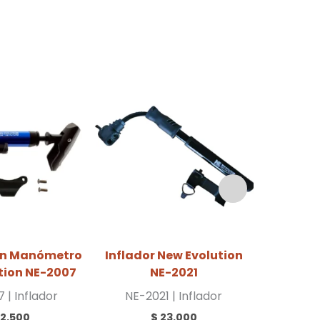
con Manómetro
Inflador New Evolution
Inflado
tion NE-2007
NE-2021
 | Inflador
NE-2021 | Inflador
NE-20
2.500
$
23.000