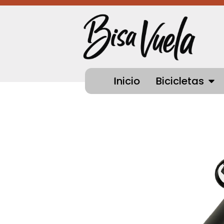
Ir
al
contenido
OPEN
Inicio
Bicicletas