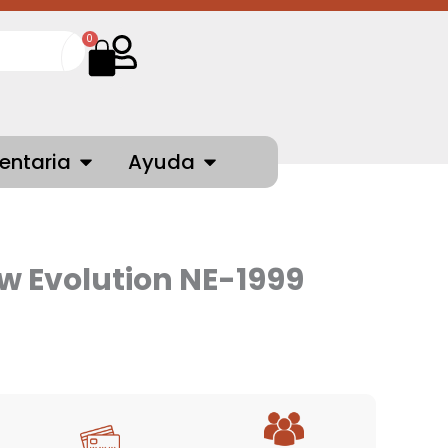
Cart
0
NTES
OPEN INDUMENTARIA
OPEN AYUDA
entaria
Ayuda
w Evolution NE-1999