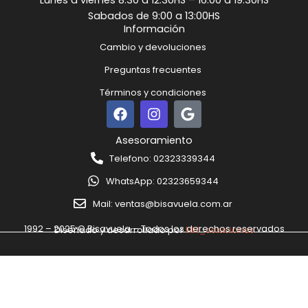
Sabados de 9:00 a 13:00HS
Información
Cambio y devoluciones
Preguntas frecuentes
Términos y condiciones
F
I
G
a
n
o
c
s
o
Asesoramiento
e
t
g
Telefono: 02323339344
b
a
l
o
g
e
WhatsApp: 02323659344
o
r
k
a
Mail: ventas@bisavuela.com.ar
m
1992 – 2025 © Bisavuela – Todos los derechos reservados
Diseñado y desarrollado por
NM_soluciones