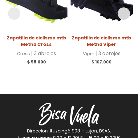
Zapatilla de ciclismo mtb
Zapatilla de ciclismo mtb
Metha Cross
Metha Viper
| 3 abrojos
| 3 abrojos
Cross
Viper
$
98.000
$
107.000
Direccion: Ituzaingó 908 – Lujan, BSAS.
Lunes a viernes 8:30 a 12:30HS – 16:00 a 19:30HS