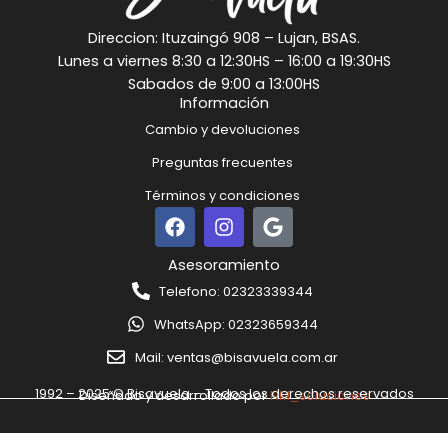
Direccion: Ituzaingó 908 – Lujan, BSAS.
Lunes a viernes 8:30 a 12:30HS – 16:00 a 19:30HS
Sabados de 9:00 a 13:00HS
Información
Cambio y devoluciones
Preguntas frecuentes
Términos y condiciones
F
I
G
a
n
o
c
s
o
Asesoramiento
e
t
g
Telefono: 02323339344
b
a
l
o
g
e
WhatsApp: 02323659344
o
r
k
a
Mail: ventas@bisavuela.com.ar
m
1992 – 2025 © Bisavuela – Todos los derechos reservados
Diseñado y desarrollado por
NM_soluciones