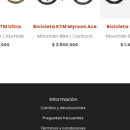
KTM Ultra
Bicicleta KTM Myroon Ace
Biciclet
 | Aluminio
Mountain Bike | Carbono
Mountain B
.000
$
3.800.000
$
1.
Información
Cambio y devoluciones
Preguntas frecuentes
Términos y condiciones