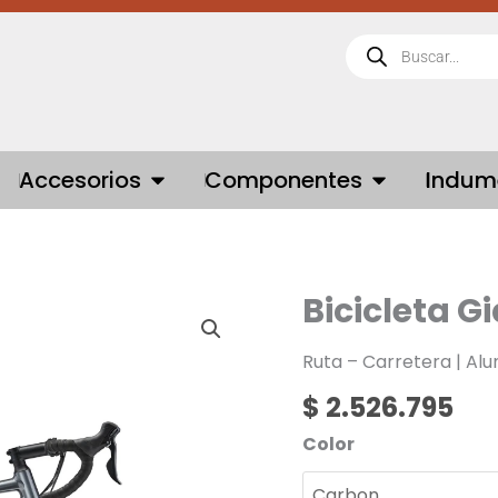
Búsqueda
de
productos
 BICICLETAS
OPEN ACCESORIOS
OPEN COMPONE
Accesorios
Componentes
Indum
Bicicleta G
Bicicleta
Giant
Contend
Ruta – Carretera | Al
AR
$
2.526.795
3
cantidad
Color