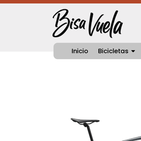
Ir
al
contenido
OPEN
Inicio
Bicicletas