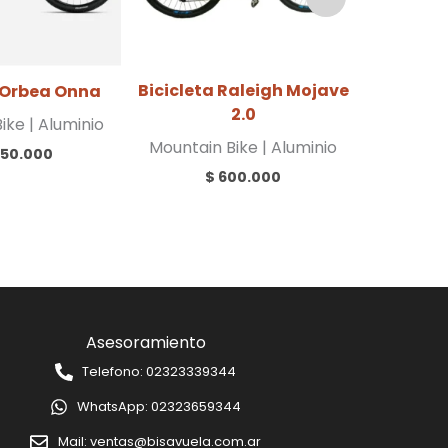
Bicicleta Raleigh Mojave
Biciclet
a Orbea Onna
2.0
ike | Aluminio
Mountain Bike | Aluminio
Mountain
450.000
$
600.000
Asesoramiento
Telefono: 02323339344
WhatsApp: 02323659344
Mail: ventas@bisavuela.com.ar