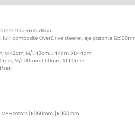
42mm thru-axle, disco
 full-composite OverDrive steerer, eje pasante 12x100mm
m, M:42cm, M/L:42cm, L:44cm, XL:44cm
00mm, M/L:110mm, L:110mm, XL:110mm
ffset
t MPH rotors [F]160mm, [R]160mm