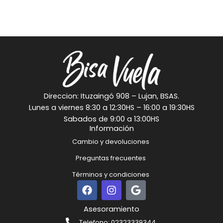
Direccion: Ituzaingó 908 – Lujan, BSAS.
Lunes a viernes 8:30 a 12:30HS – 16:00 a 19:30HS
Sabados de 9:00 a 13:00HS
Información
Cambio y devoluciones
Preguntas frecuentes
Términos y condiciones
F
I
G
a
n
o
c
s
o
Asesoramiento
e
t
g
Telefono: 02323339344