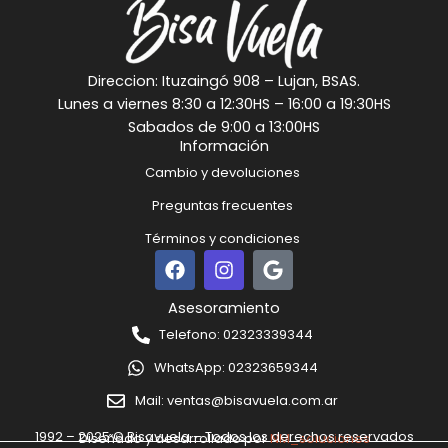
Direccion: Ituzaingó 908 – Lujan, BSAS.
Lunes a viernes 8:30 a 12:30HS – 16:00 a 19:30HS
Sabados de 9:00 a 13:00HS
Información
Cambio y devoluciones
Preguntas frecuentes
Términos y condiciones
F
I
G
a
n
o
c
s
o
Asesoramiento
e
t
g
Telefono: 02323339344
b
a
l
o
g
e
WhatsApp: 02323659344
o
r
k
a
Mail: ventas@bisavuela.com.ar
m
1992 – 2025 © Bisavuela – Todos los derechos reservados
Diseñado y desarrollado por
NM_soluciones