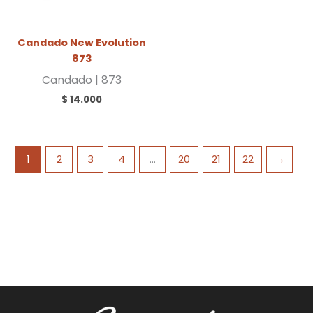
Candado New Evolution
873
Candado | 873
$
14.000
1
2
3
4
…
20
21
22
→