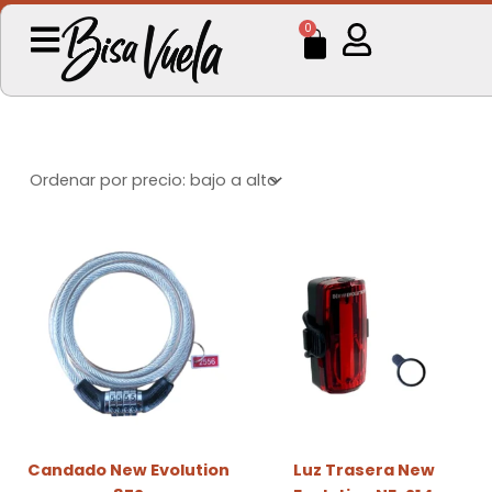
Ir
Cart
0
al
contenido
Candado New Evolution
Luz Trasera New